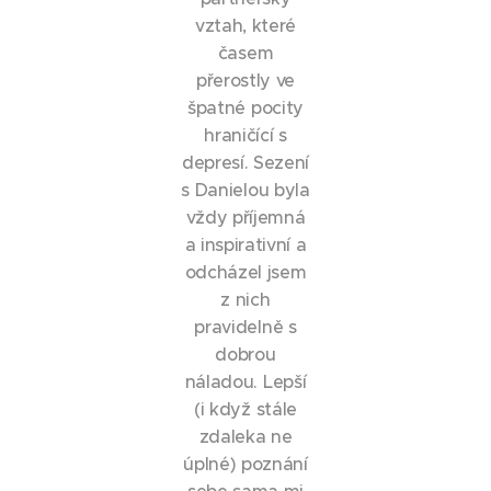
vztah, které
časem
přerostly ve
špatné pocity
hraničící s
depresí. Sezení
s Danielou byla
vždy příjemná
a inspirativní a
odcházel jsem
z nich
pravidelně s
dobrou
náladou. Lepší
(i když stále
zdaleka ne
úplné) poznání