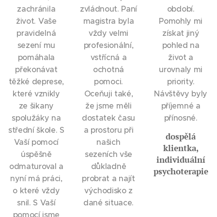
zachránila
zvládnout. Paní
období.
život. Vaše
magistra byla
Pomohly mi
pravidelná
vždy velmi
získat jiný
sezení mu
profesionální,
pohled na
pomáhala
vstřícná a
život a
překonávat
ochotná
urovnaly mi
těžké deprese,
pomoci.
priority.
které vznikly
Oceňuji také,
Návštěvy byly
ze šikany
že jsme měli
příjemné a
spolužáky na
dostatek času
přínosné.
střední škole. S
a prostoru při
dospělá
Vaší pomocí
našich
klientka,
úspěšně
sezeních vše
individuální
odmaturoval a
důkladně
psychoterapie
nyní má práci,
probrat a najít
o které vždy
východisko z
snil. S Vaší
dané situace.
pomocí jsme