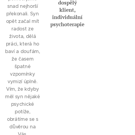
dospělý
snad nejhorší
klient,
překonali. Syn
individuální
opět začal mít
psychoterapie
radost ze
života, dělá
práci, která ho
baví a doufám,
že časem
špatné
vzpomínky
vymizí úplně.
Vím, že kdyby
měl syn nějaké
psychické
potíže,
obrátíme se s
důvěrou na
Vás.