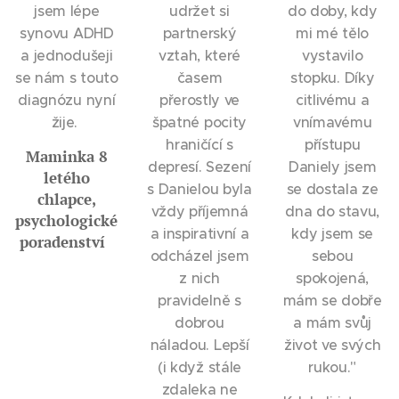
jsem lépe
udržet si
do doby, kdy
synovu ADHD
partnerský
mi mé tělo
a jednodušeji
vztah, které
vystavilo
se nám s touto
časem
stopku. Díky
diagnózu nyní
přerostly ve
citlivému a
žije.
špatné pocity
vnímavému
hraničící s
přístupu
Maminka 8
depresí. Sezení
Daniely jsem
letého
s Danielou byla
se dostala ze
chlapce,
vždy příjemná
dna do stavu,
psychologické
a inspirativní a
kdy jsem se
poradenství
odcházel jsem
sebou
z nich
spokojená,
pravidelně s
mám se dobře
dobrou
a mám svůj
náladou. Lepší
život ve svých
(i když stále
rukou."
zdaleka ne