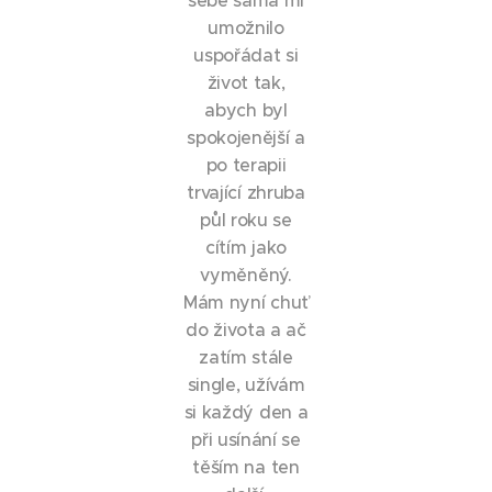
sebe sama mi
umožnilo
uspořádat si
život tak,
abych byl
spokojenější a
po terapii
trvající zhruba
půl roku se
cítím jako
vyměněný.
Mám nyní chuť
do života a ač
zatím stále
single, užívám
si každý den a
při usínání se
těším na ten