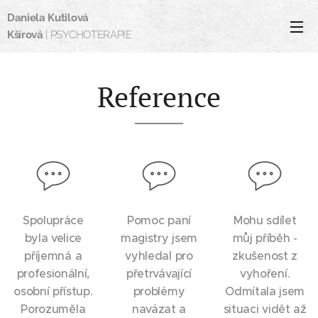
Daniela Kutilová
Kšírová
| PSYCHOTERAPIE
Reference
Spolupráce
Pomoc paní
Mohu sdílet
byla velice
magistry jsem
můj příběh -
příjemná a
vyhledal pro
zkušenost z
profesionální,
přetrvávající
vyhoření.
osobní přístup.
problémy
Odmítala jsem
Porozuměla
navázat a
situaci vidět až