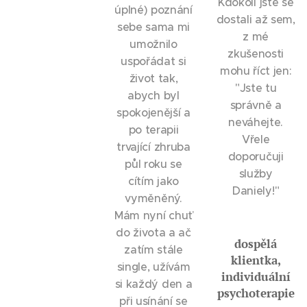
Kdokoli jste se
úplné) poznání
dostali až sem,
sebe sama mi
z mé
umožnilo
zkušenosti
uspořádat si
mohu říct jen:
život tak,
"Jste tu
abych byl
správně a
spokojenější a
neváhejte.
po terapii
Vřele
trvající zhruba
doporučuji
půl roku se
služby
cítím jako
Daniely!"
vyměněný.
Mám nyní chuť
do života a ač
dospělá
zatím stále
klientka,
single, užívám
individuální
si každý den a
psychoterapie
při usínání se